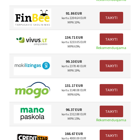
91.86 EUR
TAIKYTI
kartu 2204.64 EUR
MPN 10%
134.71 EUR
TAIKYTI
kartu 3233.05 EUR
MPN 65%
Rekomenduojama
99.10 EUR
TAIKYTI
kartu 2378.40 EUR
MPN 19%
131.17 EUR
TAIKYTI
kartu 3148.08 EUR
MPN 60%
96.37 EUR
TAIKYTI
kartu 2312.88 EUR
MPN 15%
Rekomenduojama
166.67 EUR
TAIKYTI
kartu 4000.09 EUR