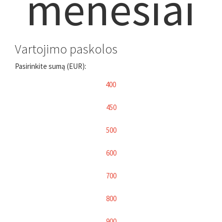
mėnesiai
Vartojimo paskolos
Pasirinkite sumą (EUR):
400
450
500
600
700
800
900