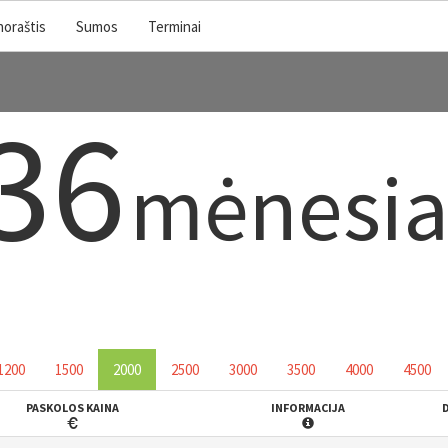
noraštis
Sumos
Terminai
36
mėnesia
1200
1500
2000
2500
3000
3500
4000
4500
PASKOLOS KAINA
INFORMACIJA