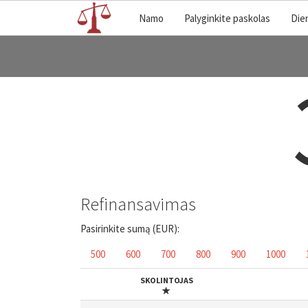
Namo
Palyginkite paskolas
Die
Refinansavimas
Pasirinkite sumą (EUR):
500
600
700
800
900
1000
SKOLINTOJAS