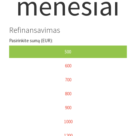
mėnesiai
Refinansavimas
Pasirinkite sumą (EUR):
500
600
700
800
900
1000
1200