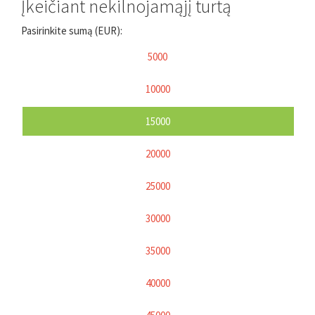
Įkeičiant nekilnojamąjį turtą
Pasirinkite sumą (EUR):
5000
10000
15000
20000
25000
30000
35000
40000