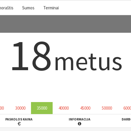
noraštis
Sumos
Terminai
18
metus
00
30000
35000
40000
45000
50000
600
PASKOLOS KAINA
INFORMACIJA
DARB