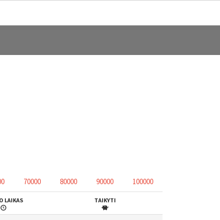
00
70000
80000
90000
100000
O LAIKAS
TAIKYTI