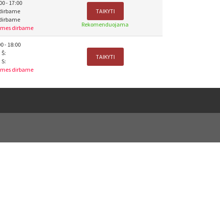
00 - 17:00
edirbame
TAIKYTI
edirbame
Rekomenduojama
 mes dirbame
00 - 18:00
Š:
TAIKYTI
S:
 mes dirbame