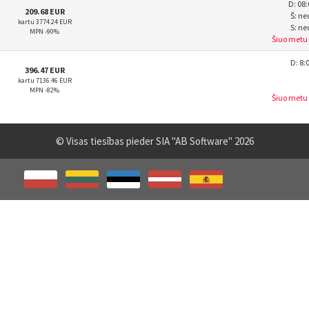
D: 08:
209.68 EUR
Š: n
kartu 3774.24 EUR
S: n
MPN -90%
Šiuo metu
D: 8:
396.47 EUR
kartu 7136.46 EUR
MPN -82%
Šiuo metu
© Visas tiesības pieder SIA "AB Software" 2026