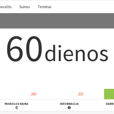
noraštis
Sumos
Terminai
60
dienos
200
250
PASKOLOS KAINA
INFORMACIJA
DARB