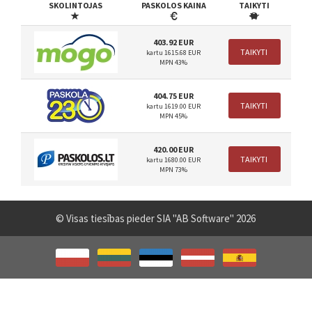
SKOLINTOJAS
PASKOLOS KAINA
TAIKYTI
403.92 EUR
TAIKYTI
kartu 1615.68 EUR
MPN 43%
404.75 EUR
TAIKYTI
kartu 1619.00 EUR
MPN 45%
420.00 EUR
TAIKYTI
kartu 1680.00 EUR
MPN 73%
© Visas tiesības pieder SIA "AB Software" 2026