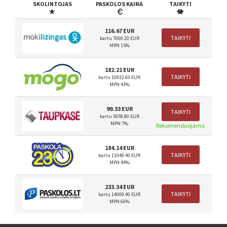
SKOLINTOJAS
PASKOLOS KAINA
TAIKYTI
116.67 EUR
TAIKYTI
kartu 7000.20 EUR
MPN 15%
182.21 EUR
TAIKYTI
kartu 10932.60 EUR
MPN 43%
99.33 EUR
TAIKYTI
kartu 5959.80 EUR
MPN 7%
Rekomenduojama
184.14 EUR
TAIKYTI
kartu 11048.40 EUR
MPN 44%
233.34 EUR
TAIKYTI
kartu 14000.40 EUR
MPN 66%