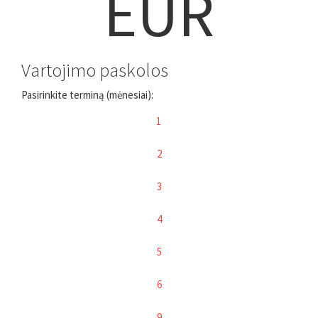
EUR
Vartojimo paskolos
Pasirinkite terminą (mėnesiai):
1
2
3
4
5
6
9