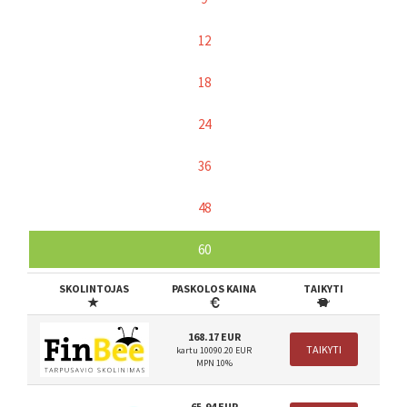
12
18
24
36
48
60
SKOLINTOJAS
PASKOLOS KAINA
TAIKYTI
168.17 EUR
TAIKYTI
kartu 10090.20 EUR
MPN 10%
65.94 EUR