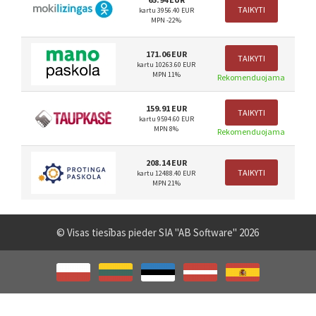
TAIKYTI
kartu 3956.40 EUR
MPN -22%
171.06 EUR
TAIKYTI
kartu 10263.60 EUR
MPN 11%
Rekomenduojama
159.91 EUR
TAIKYTI
kartu 9594.60 EUR
MPN 8%
Rekomenduojama
208.14 EUR
TAIKYTI
kartu 12488.40 EUR
MPN 21%
© Visas tiesības pieder SIA "AB Software" 2026