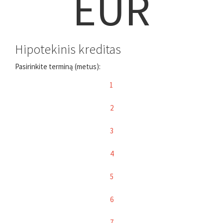
EUR
Hipotekinis kreditas
Pasirinkite terminą (metus):
1
2
3
4
5
6
7