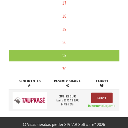
17
18
19
20
25
30
SKOLINTOJAS
PASKOLOS KAINA
TAIKYTI
282.91 EUR
TAIKYTI
kartu 7072.75 EUR
MPN -80%
Rekomenduojama
© Visas tiesības pieder SIA "AB Software" 2026