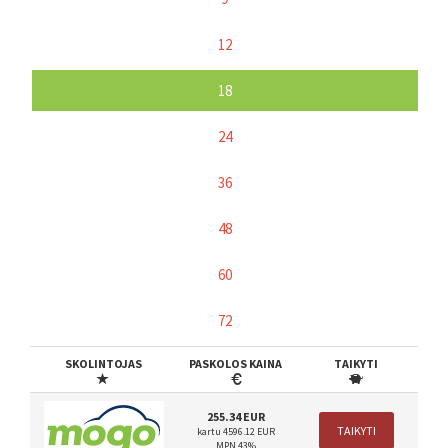
12
18
24
36
48
60
72
SKOLINTOJAS
PASKOLOS KAINA
TAIKYTI
255.34 EUR
TAIKYTI
kartu 4596.12 EUR
MPN 43%