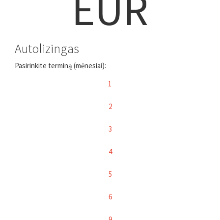
EUR
Autolizingas
Pasirinkite terminą (mėnesiai):
1
2
3
4
5
6
9